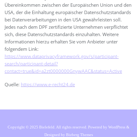
Übereinkommen zwischen der Europäischen Union und den
USA, der die Einhaltung europäischer Datenschutzstandards
bei Datenverarbeitungen in den USA gewährleisten soll.
Jedes nach dem DPF zertifizierte Unternehmen verpflichtet
sich, diese Datenschutzstandards einzuhalten. Weitere
Informationen hierzu erhalten Sie vom Anbieter unter
folgendem Link:
https://www.dataprivacyframework.gov/s/participant-
search/participant-detail?
contact=true&id=a2zt0000000GnywAAC&status=Active
Quelle:
https://www.e-recht24.de
Copyright © 2025 Bielefeld. All rights reserved. Powered by WordPress &
Designed by Bizberg Themes