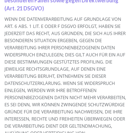
besonderen Fällen sowie gegen Direktwerbung
(Art. 21 DSGVO)
WENN DIE DATENVERARBEITUNG AUF GRUNDLAGE VON
ART. 6 ABS. 1 LIT. E ODER F DSGVO ERFOLGT, HABEN SIE
JEDERZEIT DAS RECHT, AUS GRÜNDEN, DIE SICH AUS IHRER
BESONDEREN SITUATION ERGEBEN, GEGEN DIE
VERARBEITUNG IHRER PERSONENBEZOGENEN DATEN
WIDERSPRUCH EINZULEGEN; DIES GILT AUCH FÜR EIN AUF
DIESE BESTIMMUNGEN GESTÜTZTES PROFILING. DIE
JEWEILIGE RECHTSGRUNDLAGE, AUF DENEN EINE
VERARBEITUNG BERUHT, ENTNEHMEN SIE DIESER
DATENSCHUTZERKLÄRUNG. WENN SIE WIDERSPRUCH
EINLEGEN, WERDEN WIR IHRE BETROFFENEN
PERSONENBEZOGENEN DATEN NICHT MEHR VERARBEITEN,
ES SEI DENN, WIR KÖNNEN ZWINGENDE SCHUTZWÜRDIGE
GRÜNDE FÜR DIE VERARBEITUNG NACHWEISEN, DIE IHRE
INTERESSEN, RECHTE UND FREIHEITEN ÜBERWIEGEN ODER
DIE VERARBEITUNG DIENT DER GELTENDMACHUNG,
AUSÜBUNG ODER VERTEIDIGUNG VON